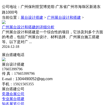
公司地址：
‌广州保利世贸博览馆-广东省广州市海珠区新港东
路1000号
当前位置：
展台设计搭建
>
广州展台设计和搭建
>
广州展台设计和搭建的详细分析
广州展台设计和搭建是一个综合性的项目，它涉及到多个方面
的考虑，包括广州展台设计、材料选择、广州展台施工搭建
等。以下是对广 ...
2024-12-18
展台搭建电话
展台设计搭建
17665399796
传 真：17665399796
E-mail：
1304490052@qq.com
手机：15921505355
展台搭建公司
奕晟会展公司
专业展台搭建
知名展览公司