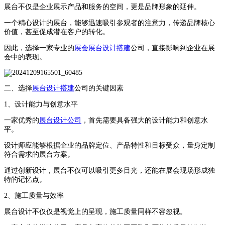
展台不仅是企业展示产品和服务的空间，更是品牌形象的延伸。
一个精心设计的展台，能够迅速吸引参观者的注意力，传递品牌核心
价值，甚至促成潜在客户的转化。
因此，选择一家专业的
展会展台设计搭建
公司，直接影响到企业在展
会中的表现。
二、选择
展台设计搭建
公司的关键因素
1、设计能力与创意水平
一家优秀的
展台设计公司
，首先需要具备强大的设计能力和创意水
平。
设计师应能够根据企业的品牌定位、产品特性和目标受众，量身定制
符合需求的展台方案。
通过创新设计，展台不仅可以吸引更多目光，还能在展会现场形成独
特的记忆点。
2、施工质量与效率
展台设计不仅仅是视觉上的呈现，施工质量同样不容忽视。