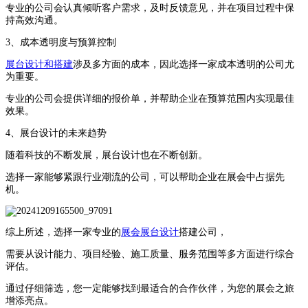
专业的公司会认真倾听客户需求，及时反馈意见，并在项目过程中保
持高效沟通。
3、成本透明度与预算控制
展台设计和搭建
涉及多方面的成本，因此选择一家成本透明的公司尤
为重要。
专业的公司会提供详细的报价单，并帮助企业在预算范围内实现最佳
效果。
4、展台设计的未来趋势
随着科技的不断发展，展台设计也在不断创新。
选择一家能够紧跟行业潮流的公司，可以帮助企业在展会中占据先
机。
综上所述，选择一家专业的
展会展台设计
搭建公司，
需要从设计能力、项目经验、施工质量、服务范围等多方面进行综合
评估。
通过仔细筛选，您一定能够找到最适合的合作伙伴，为您的展会之旅
增添亮点。