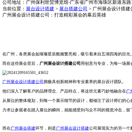
公司地址：
‌广州保利世贸博览馆-广东省广州市海珠区新港东路1
当前位置：
展台设计搭建
>
展台搭建公司
>
广州展会设计搭建
广州展会设计搭建公司：打造精彩展会的幕后英雄
在广州，各类展会如璀璨星辰般频繁亮相，吸引着来自五湖四海的目光
而在这些展会背后，
广州展会设计搭建公司
用创意与专业，为每一场展
广州展会设计搭建公司
拥极具创新精神和专业素养的展台设计团队。
他们深入了解客户的品牌理念、产品特点，将这些元素巧妙地融合在
广
从展位的整体规划，到每一个展示细节的设计，都倾注了设计师们的心
力求让参观者在踏入展位的瞬间，就能感受到与众不同的视觉冲击，留
而在
广州展会搭建
环节，则是
广州展会设计搭建
公司展现实力的另一个