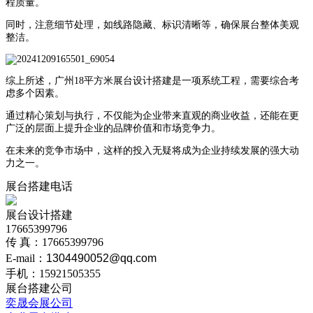
程质量。
同时，注意细节处理，如线路隐藏、标识清晰等，确保展台整体美观
整洁。
综上所述，广州18平方米展台设计搭建是一项系统工程，需要综合考
虑多个因素。
通过精心策划与执行，不仅能为企业带来直观的商业收益，还能在更
广泛的层面上提升企业的品牌价值和市场竞争力。
在未来的竞争市场中，这样的投入无疑将成为企业持续发展的强大动
力之一。
展台搭建电话
展台设计搭建
17665399796
传 真：17665399796
E-mail：
1304490052@qq.com
手机：15921505355
展台搭建公司
奕晟会展公司