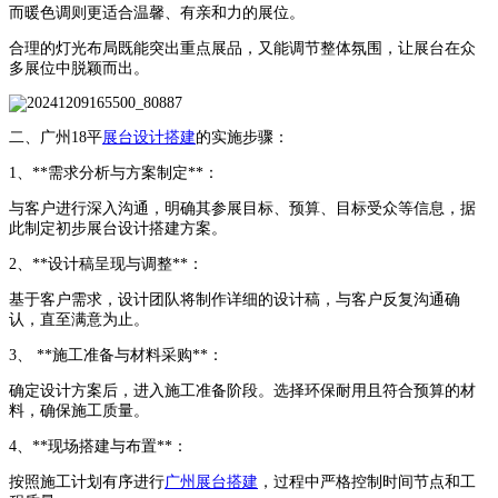
而暖色调则更适合温馨、有亲和力的展位。
合理的灯光布局既能突出重点展品，又能调节整体氛围，让展台在众
多展位中脱颖而出。
二、广州18平
展台设计搭建
的实施步骤：
1、**需求分析与方案制定**：
与客户进行深入沟通，明确其参展目标、预算、目标受众等信息，据
此制定初步展台设计搭建方案。
2、**设计稿呈现与调整**：
基于客户需求，设计团队将制作详细的设计稿，与客户反复沟通确
认，直至满意为止。
3、 **施工准备与材料采购**：
确定设计方案后，进入施工准备阶段。选择环保耐用且符合预算的材
料，确保施工质量。
4、**现场搭建与布置**：
按照施工计划有序进行
广州展台搭建
，过程中严格控制时间节点和工